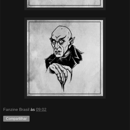
Fanzine Brasil
às
09:02
Compartilhar