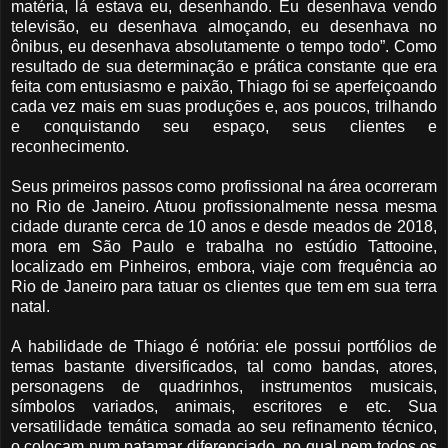
matéria, lá estava eu, desenhando. Eu desenhava vendo
televisão, eu desenhava almoçando, eu desenhava no
ônibus, eu desenhava absolutamente o tempo todo”. Como
resultado de sua determinação e prática constante que era
feita com entusiasmo e paixão, Thiago foi se aperfeiçoando
cada vez mais em suas produções e, aos poucos, trilhando
e conquistando seu espaço, seus clientes e
reconhecimento.
Seus primeiros passos como profissional na área ocorreram
no Rio de Janeiro. Atuou profissionalmente nessa mesma
cidade durante cerca de 10 anos e desde meados de 2018,
mora em São Paulo e trabalha no estúdio Tattooine,
localizado em Pinheiros, embora, viaje com frequência ao
Rio de Janeiro para tatuar os clientes que tem em sua terra
natal.
A habilidade de Thiago é notória: ele possui portfólios de
temas bastante diversificados, tal como bandas, atores,
personagens de quadrinhos, instrumentos musicais,
símbolos variados, animais, escritores e etc. Sua
versatilidade temática somada ao seu refinamento técnico,
o colocam num patamar diferenciado, no qual nem todos os