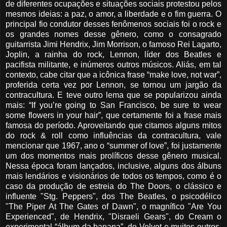
de diferentes ocupações e situações sociais protestou pelos
mesmos ideias: a paz, o amor, a liberdade e o fim guerra. O
principal fio condutor desses fenômenos sociais foi o rock e
os grandes nomes desse gênero, como o consagrado
guitarrista Jimi Hendrix, Jim Morrison, o famoso Rei Lagarto,
Joplin, a rainha do rock, Lennon, líder dos Beatles e
pacifista militante, e inúmeros outros músicos. Aliás, em tal
contexto, cabe citar que a icônica frase “make love, not war”,
proferida certa vez por Lennon, se tornou um jargão da
contracultura. E teve outro lema que se popularizou ainda
mais: “If you’re going to San Francisco, be sure to wear
some flowers in your hair”, que certamente foi a frase mais
famosa do período. Aproveitando que citamos alguns mitos
do rock & roll como influências da contracultura, vale
mencionar que 1967, ano o “summer of love”, foi justamente
um dos momentos mais prolíficos desse gênero musical.
Nessa época foram lançados, inclusive, alguns dos álbuns
mais lendários e visionários de todos os tempos, como é o
caso da produção de estreia do The Doors, o clássico e
influente "Stg. Peppers", dos The Beatles, o psicodélico
"The Piper At The Gates of Dawn", o magnífico "Are You
Experienced", de Hendrix, "Disraeli Gears", do Cream o
experimental “álbum da banana”, do Velvet e muitos outros.