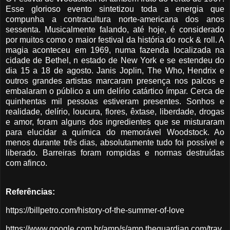
Esse glorioso evento sintetizou toda a energia que
compunha a contracultura norte-americana dos anos
sessenta. Musicalmente falando, até hoje, é considerado
por muitos como o maior festival da história do rock & roll. A
magia aconteceu em 1969, numa fazenda localizada na
cidade de Bethel, n estado de New York e se estendeu do
dia 15 a 18 de agosto. Janis Joplin, The Who, Hendrix e
outros grandes artistas marcaram presença nos palcos e
embalaram o público a um delírio catártico ímpar. Cerca de
quinhentas mil pessoas estiveram presentes. Sonhos e
realidade, delírio, loucura, flores, êxtase, liberdade, drogas
e amor, foram alguns dos ingredientes que se misturaram
para elucidar a química do memorável Woodstock. Ao
menos durante três dias, absolutamente tudo foi possível e
liberado. Barreiras foram rompidas e normas destruídas
com afinco.
Referências:
https://billpetro.com/history-of-the-summer-of-love
https://www.google.com.br/amp/s/amp.theguardian.com/trav