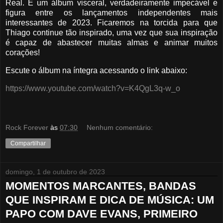
Real. É um álbum visceral, verdadeiramente impecável e
figura entre os lançamentos independentes mais
interessantes de 2023. Ficaremos na torcida para que
Thiago continue tão inspirado, uma vez que sua inspiração
é capaz de abastecer muitas almas e animar muitos
corações!
Escute o álbum na íntegra acessando o link abaixo:
https://www.youtube.com/watch?v=K4QgL3q-w_o
Rock Forever
às
07:30
Nenhum comentário:
Compartilhar
domingo, 1 de outubro de 2023
MOMENTOS MARCANTES, BANDAS
QUE INSPIRAM E DICA DE MÚSICA: UM
PAPO COM DAVE EVANS, PRIMEIRO