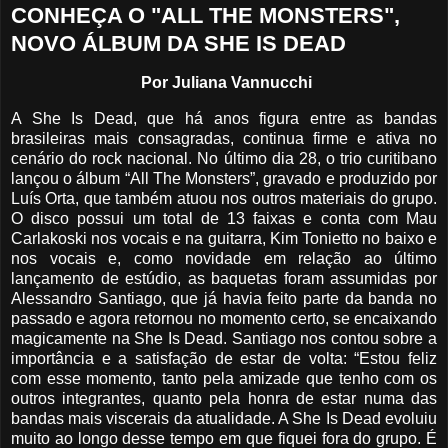
CONHEÇA O "ALL THE MONSTERS",
NOVO ÁLBUM DA SHE IS DEAD
Por Juliana Vannucchi
A She Is Dead, que há anos figura entre as bandas
brasileiras mais consagradas, continua firme e ativa no
cenário do rock nacional. No último dia 28, o trio curitibano
lançou o álbum “All The Monsters”, gravado e produzido por
Luís Orta, que também atuou nos outros materiais do grupo.
O disco possui um total de 13 faixas e conta com Mau
Carlakoski nos vocais e na guitarra, Kim Tonietto no baixo e
nos vocais e, como novidade em relação ao último
lançamento de estúdio, as baquetas foram assumidas por
Alessandro Santiago, que já havia feito parte da banda no
passado e agora retornou no momento certo, se encaixando
magicamente na She Is Dead. Santiago nos contou sobre a
importância e a satisfação de estar de volta: “Estou feliz
com esse momento, tanto pela amizade que tenho com os
outros integrantes, quanto pela honra de estar numa das
bandas mais viscerais da atualidade. A She Is Dead evoluiu
muito ao longo desse tempo em que fiquei fora do grupo. É