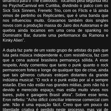
dinâmico para o The Edwoods: "Tocamos pela segunda vez
no PsychoCarnival em Curitiba, dividindo o palco com os
Sick Sick Sinners, Frenetic Trio, com os Flicts e lá ainda
vimos de pertinho os Replicantes, que é uma banda que
nos influenciou muito. Gravamos também dois singles
novos com a produção massa do Jairo dos Autoramas e de
quebra ainda tocamos em uma cena de spanking no
Dominatrix Bar, durante uma performance da Ramona e
Kinky Alien".
A dupla faz parte de um vasto grupo de artistas do país que
luta pela música independente e, com resistência, faz com
que a cena autoral brasileira permaneça sólida. A esse
respeito, Andy comentou que tanto o punk quanto o rock
permanecem fortes e longe de qualquer tipo de crise, ainda
que tais gêneros culturais estejam distantes da grande
indústria musical: "O rock e o punk estão por aí e sempre
estarão. Eles não estão nas grandes mídias, pois não há o
devido e merecido espaço, mas estão muito vivos nos
bares, pubs e garagens Brasil afora". Sobre esse tema,
Eron refletiu: "Acho difícil conciliar interesse comercial com
arte. Não é uma equação fácil. Creio que um pouco da
liberdade criativa é perdido neste processo, mas vai de