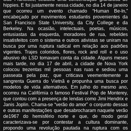
hippies. E foi justamente nessa cidade, no dia 14 de janeiro
que ocorreu um evento chamado “Human Be-In,”
encabeçado por movimentos estudantis provenientes da
San Francisco State University, da City College e da
Berkeley. Na ocasião, intelectuais, poetas, músicos,
entusiastas da esquerda, moradores de rua, rebeldes
insatisfeitos com o sistema e outros ativistas se uniram na
busca por uma ruptura radical em relação aos padrões
vigentes. Trajes coloridos, flores, rock and roll e o uso
abusivo do LSD tomavam conta da cidade. Alguns meses
mais tarde, no dia 17 de abril, a cidade de Nova York
colocou trezentas mil pessoas nas ruas e sediou uma
passeata pela paz, que criticava veementemente a
sangrenta Guerra do Vietnã e propunha uma busca por
modelos de vida alternativos. Em julho do mesmo ano,
ocorreu na Califórnia o famoso Festival Pop de Monterey,
que contou com a presença de lendas como Jimi Hendrix e
Janis Joplin. Chama-se “verão do amor” o conjunto dessas
e outras manifestações que desabrocharam naquele verão
de1967 do hemisfério norte e que, de modo geral
caracterizava-se por contestar a cultura dominante,
propondo uma revolução pautada na ruptura com os