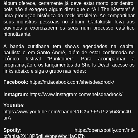
álbum oferece, certamente já deve estar morto por dentro,
pois não é exagero algum dizer que o “All The Mosters” é
uma produção histórica do rock brasileiro. Ao compartilhar
seus monstros pessoais no álbum, Carlakoski leva aos
ouvintes a exorcizarem os seus num processo catártico
hipnotizante.
A banda curitibana tem shows agendados na capital
paulista e em Santo André, além de estar confirmada no
icônico festival “Punktober”. Para acompanhar a
programação e os lançamentos da She Is Dead, acesse os
links abaixo e siga o grupo nas redes:
Facebook:
https://m.facebook.com/sheisdeadrock/
Instagram:
https://www.instagram.com/sheisdeadrock/
Youtube:
https://www.youtube.com/channel/UC5rr9E5T52fy6i3mc40-
urA
Spotify:
https://open.spotify.com/intl-
pt/artist/2X18P5qiLWbpeWbcHaCIZb