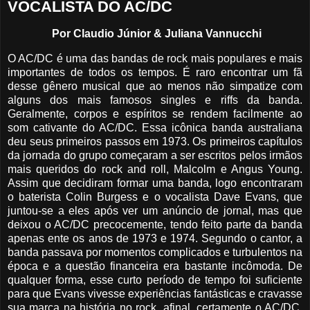
VOCALISTA DO AC/DC
Por Claudio Júnior & Juliana Vannucchi
O AC/DC é uma das bandas de rock mais populares e mais
importantes de todos os tempos. É raro encontrar um fã
desse gênero musical que ao menos não simpatize com
alguns dos mais famosos singles e riffs da banda.
Geralmente, corpos e espíritos se rendem facilmente ao
som cativante do AC/DC. Essa icônica banda australiana
deu seus primeiros passos em 1973. Os primeiros capítulos
da jornada do grupo começaram a ser escritos pelos irmãos
mais queridos do rock and roll, Malcolm e Angus Young.
Assim que decidiram formar uma banda, logo encontraram
o baterista Colin Burgess e o vocalista Dave Evans, que
juntou-se a eles após ver um anúncio de jornal, mas que
deixou o AC/DC precocemente, tendo feito parte da banda
apenas ente os anos de 1973 e 1974. Segundo o cantor, a
banda passava por momentos complicados e turbulentos na
época e a questão financeira era bastante incômoda. De
qualquer forma, esse curto período de tempo foi suficiente
para que Evans vivesse experiências fantásticas e cravasse
sua marca na história no rock, afinal, certamente o AC/DC,