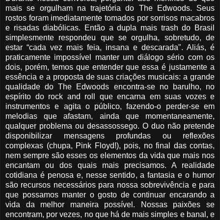
mais se orgulham na trajetória do The Edwoods. Seus
rostos foram imediatamente tomados por sorrisos macabros
e risadas diabólicas. Então a dupla mais trash do Brasil
simplesmente respondeu que se orgulha, sobretudo, de
estar “cada vez mais feia, insana e descarada". Aliás, é
praticamente impossível manter um diálogo sério com os
dois, porém, temos que entender que essa é justamente a
essência e a proposta de suas criações musicais: a grande
qualidade do The Edwoods encontra-se no barulho, no
espírito do rock and roll que encarna em suas vozes e
instrumentos e agita o público, fazendo-o perder-se em
melodias que afastam, ainda que momentaneamente,
qualquer problema ou desassossego. O duo não pretende
disponibilizar mensagens profundas ou reflexões
complexas (chupa, Pink Floyd!), pois, no final das contas,
nem sempre são esses os elementos da vida que mais nos
encantam ou dos quais mais precisamos. A realidade
cotidiana é penosa e, nesse sentido, a fantasia e o humor
são recursos necessários para nossa sobrevivência e para
que possamos manter o gosto de continuar encarando a
vida da melhor maneira possível. Nossas paixões se
encontram, por vezes, no que há de mais simples e banal, e