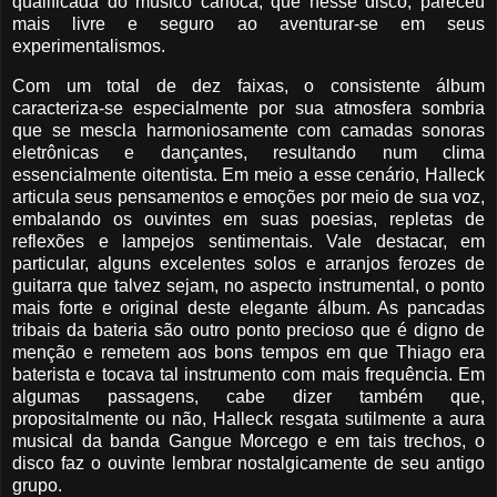
qualificada do músico carioca, que nesse disco, pareceu
mais livre e seguro ao aventurar-se em seus
experimentalismos.
Com um total de dez faixas, o consistente álbum
caracteriza-se especialmente por sua atmosfera sombria
que se mescla harmoniosamente com camadas sonoras
eletrônicas e dançantes, resultando num clima
essencialmente oitentista. Em meio a esse cenário, Halleck
articula seus pensamentos e emoções por meio de sua voz,
embalando os ouvintes em suas poesias, repletas de
reflexões e lampejos sentimentais. Vale destacar, em
particular, alguns excelentes solos e arranjos ferozes de
guitarra que talvez sejam, no aspecto instrumental, o ponto
mais forte e original deste elegante álbum. As pancadas
tribais da bateria são outro ponto precioso que é digno de
menção e remetem aos bons tempos em que Thiago era
baterista e tocava tal instrumento com mais frequência. Em
algumas passagens, cabe dizer também que,
propositalmente ou não, Halleck resgata sutilmente a aura
musical da banda Gangue Morcego e em tais trechos, o
disco faz o ouvinte lembrar nostalgicamente de seu antigo
grupo.