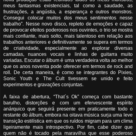
meus fantasmas existenciais, tal como a saudade, as
frustrações, a angústia, a esperança e outros monstros.
Consegui colocar muitos dos meus sentimentos nesse
trabalho”. Nesse novo disco, repleto de emoções e capaz
de provocar efeitos poderosos nos ouvintes, o trio se mostra
mais confiante, mais solto, mais talentoso em relação aos
trabalhos anteriores e definitivamente se supera em termos
de criatividade, especialmente ao explorar diversas
camadas, nuances vocais e linhas de guitarra muito
variadas. Escutar o álbum é uma verdadeira volta ao melhor
que os anos noventa pode oferecer em termos de rock and
roll. De certa maneira, é como se integrantes do Pixies,
Sonic Youth e The Cult tivessem se unido e feito
experimentos e gravações conjuntas.
A faixa de abertura, “That´s Ok” começa com bastante
barulho, distorções e com um efervescente espírito
anárquico que seguirá presente em praticamente todo o
restante do álbum, embora na oitava música surja uma leve
transição estilística em que os ruídos migram para um clima
ligeiramente mais introspectivo. Por fim, cabe dizer que
quem não é tocado pela maravilha que esse poderoso