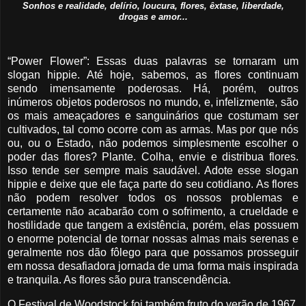
Sonhos e realidade, delírio, loucura, flores, êxtase, liberdade,
drogas e amor...
“Power Flower”: Essas duas palavras se tornaram um
slogan hippie. Até hoje, sabemos, as flores continuam
sendo imensamente poderosas. Há, porém, outros
inúmeros objetos poderosos no mundo, e, infelizmente, são
os mais ameaçadores e sanguinários que costumam ser
cultivados, tal como ocorre com as armas. Mas por que nós
ou, ou o Estado, não podemos simplesmente escolher o
poder das flores? Plante. Colha, envie e distribua flores.
Isso tende ser sempre mais saudável. Adote esse slogan
hippie e deixe que ele faça parte do seu cotidiano. As flores
não podem resolver todos os nossos problemas e
certamente não acabarão com o sofrimento, a crueldade e
hostilidade que tangem a existência, porém, elas possuem
o enorme potencial de tornar nossas almas mais serenas e
geralmente nos dão fôlego para que possamos prosseguir
em nossa desafiadora jornada de uma forma mais inspirada
e tranquila. As flores são pura transcendência.
O Festival de Woodstock foi também fruto do verão de 1967.