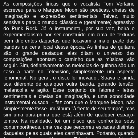
As composições líricas que o vocalista Tom Verlaine
escreveu para o Marquee Moon são poéticas, cheias de
imaginação e expressões sentimentais. Talvez, muito
sensíveis para o mundo clássico e (geralmente) agressivo
do Punk Rock. Já o instrumental, por sua vez, beira o
experimentalismo por ser construído em cima de texturas
bem diferentes daquelas que tocavam a maior parte das
bandas da cena local dessa época. As linhas de guitarra
são o grande destaque: elas ditam o universo das
composições, apontam o caminho que as músicas vão
seguir. Sim, definitivamente as melodias de guitarra são um
caso a parte no Television, simplesmente um aspecto
fenomenal. No geral, o disco foi inovador. Soava e ainda
soa diferente de qualquer outra banda, gerando tensão,
melancolia e agito. Esse conjunto de fatores - letras
sentimentais e cheias de imaginação, e uma sonoridade
instrumental ousada - fez com que o Marquee Moon, não
simplesmente fosse um álbum "à frente de seu tempo", mas
sim uma obra-prima que está além de qualquer espaço-
tempo. Na realidade, foi um disco que confrontou seus
contemporâneos, uma vez que percorreu estradas distintas
daquelas pelas quais eles caminhavam. Portanto, quando