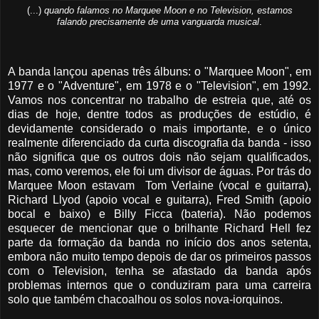
(...)
quando falamos no Marquee Moon e no Television, estamos
falando precisamente de uma vanguarda musical
.
A banda lançou apenas três álbuns: o "Marquee Moon", em
1977 e o "Adventure", em 1978 e o "Television", em 1992.
Vamos nos concentrar no trabalho de estreia que, até os
dias de hoje, dentre todos as produções de estúdio, é
devidamente considerado o mais importante, e o único
realmente diferenciado da curta discografia da banda - isso
não significa que os outros dois não sejam qualificados,
mas, como veremos, ele foi um divisor de águas. Por trás do
Marquee Moon estavam Tom Verlaine (vocal e guitarra),
Richard Llyod (apoio vocal e guitarra), Fred Smith (apoio
bocal e baixo) e Billy Ficca (bateria). Não podemos
esquecer de mencionar que o brilhante Richard Hell fez
parte da formação da banda no início dos anos setenta,
embora não muito tempo depois de dar os primeiros passos
com o Television, tenha se afastado da banda após
problemas internos que o conduziram para uma carreira
solo que também chacoalhou os solos nova-iorquinos.