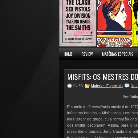
HOME
REVIEW
MATÉRIAS ESPECIAIS
MISFITS: OS MESTRES 
04:58
Matérias Especiais
No 
Por Juli
Em meio à efervescência musical de 1977
inúmeras bandas, o Misfits surgiu em New
idealizador do grupo, cuja formação ori
dos Misfits decolarem. Assim, para o la
presentes o baixista Jerry Caiafa e o b
trajetória marcada tanto pelo sucesso q