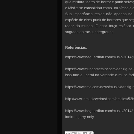
que mistura teatro de horror e punk selv
o Misfits se consolidou como um símbolo c
Sua importância reside não apenas na
espécie de circo punk de horrores que se
redor do mundo. É essa força estética e
sagrada do rock underground.
Referências:
https://www.theguardian.com/music/2014/ju
https://www.mundometalbr.com/danzig-se-
isso-nao-e-liberal-na-verdade-e-muito-fsci
https://www.nme.com/news/music/danzig-m
http://www.inmusicwetrust.com/articles/52
https://www.theguardian.com/music/2014/m
tantrum-jerry-only