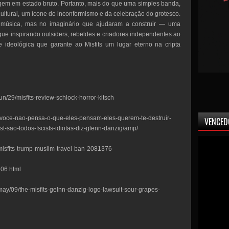
agem em estado bruto. Portanto, mais do que uma simples banda,
ultural, um ícone do inconformismo e da celebração do grotesco.
 música, mas no imaginário que ajudaram a construir — uma
gue inspirando outsiders, rebeldes e criadores independentes ao
 ideológica que garante ao Misfits um lugar eterno na cripta
n/29/misfits-review-schlock-horror-kitsch
voce-nao-pensa-o-que-eles-pensam-eles-querem-te-destruir-
VENCED
st-sao-todos-fscists-idiotas-diz-glenn-danzig/amp/
isfits-trump-muslim-travel-ban-2081376
h06.html
ay/09/the-misfits-gelnn-danzig-logo-lawsuit-sour-grapes-