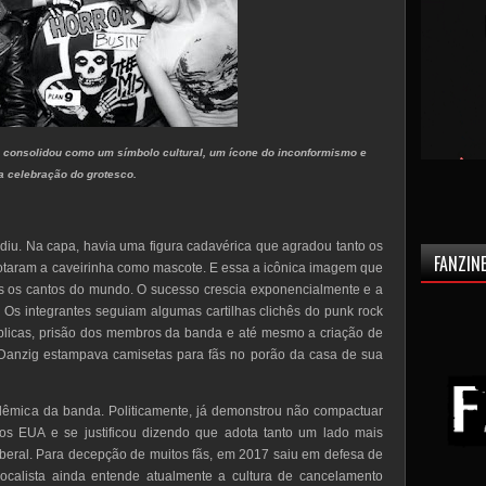
e consolidou como um símbolo cultural, um ícone do inconformismo e
a celebração do grotesco.
diu. Na capa, havia uma figura cadavérica que agradou tanto os
FANZINE
taram a caveirinha como mascote. E essa a icônica imagem que
s os cantos do mundo. O sucesso crescia exponencialmente e a
 Os integrantes seguiam algumas cartilhas clichês do punk rock
blicas, prisão dos membros da banda e até mesmo a criação de
 Danzig estampava camisetas para fãs no porão da casa de sua
polêmica da banda. Politicamente, já demonstrou não compactuar
os EUA e se justificou dizendo que adota tanto um lado mais
beral. Para decepção de muitos fãs, em 2017 saiu em defesa de
ocalista ainda entende atualmente a cultura de cancelamento