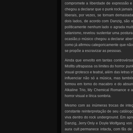
compromete a liberdade de expressão e
chegou a declarar que o punk rock jamais 
liberais, por vezes, se tornam demasiad
dois lados, de acordo com Danzig, são 
politicamente nenhum lado o agrada muit
satanismo, revelou sustentar uma postura
ocasião,o músico chegou a declarar aber
como já afirmou categoricamente que não
se propõe a escravizar as pessoas.
Ainda que envolto em tantas controvérsi
Misfits ultrapassa os limites do horror pun
visual grotesco e teatral, além das letras 
influenciar não só a música, mas també
formou em torno do macabro e do absur
Alkaline Trio, My Chemical Romance e 
horror visual e lírica sombria.
Mesmo com as inúmeras trocas de integ
constante reinterpretação de seu catálog
viva dentro do rock underground. Em apr
Danzig, Jerry Only e Doyle Wolfgang von
aura cult permanece intacta, com fãs de