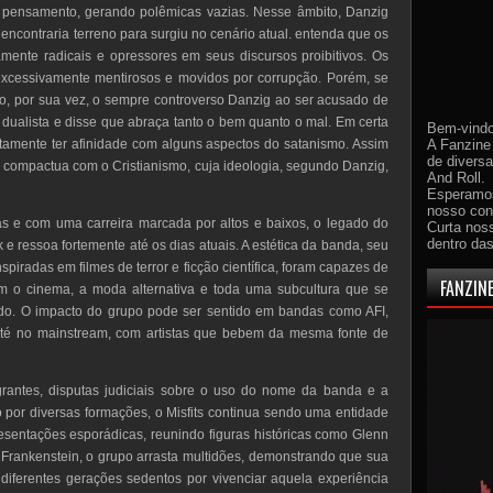
 pensamento, gerando polêmicas vazias. Nesse âmbito, Danzig
encontraria terreno para surgiu no cenário atual. entenda que os
amente radicais e opressores em seus discursos proibitivos. Os
excessivamente mentirosos e movidos por corrupção. Porém, se
o, por sua vez, o sempre controverso Danzig ao ser acusado de
 dualista e disse que abraça tanto o bem quanto o mal. Em certa
Bem-vindo
tamente ter afinidade com alguns aspectos do satanismo. Assim
A Fanzine 
de divers
 compactua com o Cristianismo, cuja ideologia, segundo Danzig,
And Roll.
Esperamos
nosso con
as e com uma carreira marcada por altos e baixos, o legado do
Curta nos
dentro da
k e ressoa fortemente até os dias atuais. A estética da banda, seu
inspiradas em filmes de terror e ficção científica, foram capazes de
FANZINE
m o cinema, a moda alternativa e toda uma subcultura que se
do. O impacto do grupo pode ser sentido em bandas como AFI,
até no mainstream, com artistas que bebem da mesma fonte de
rantes, disputas judiciais sobre o uso do nome da banda e a
o por diversas formações, o Misfits continua sendo uma entidade
esentações esporádicas, reunindo figuras históricas como Glenn
 Frankenstein, o grupo arrasta multidões, demonstrando que sua
 diferentes gerações sedentos por vivenciar aquela experiência