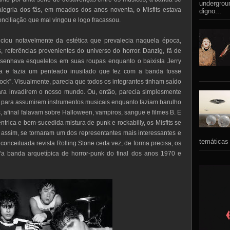
undergrou
legria dos fãs, em meados dos anos noventa, o Misfits estava
digno...
nciliação que mal vingou e logo fracassou.
ciou notavelmente da estética que prevalecia naquela época,
 referências provenientes do universo do horror. Danzig, fã de
esenhava esqueletos em suas roupas enquanto o baixista Jerry
ata e fazia um penteado inusitado que fez com a banda fosse
rock”. Visualmente, parecia que todos os integrantes tinham saído
ara invadirem o nosso mundo. Ou, então, parecia simplesmente
a para assumirem instrumentos musicais enquanto faziam barulho
 afinal falavam sobre Halloween, vampiros, sangue e filmes B. E
rica e bem-sucedida mistura de punk e rockabilly, os Misfits se
 assim, se tornaram um dos representantes mais interessantes e
temáticas 
 conceituada revista Rolling Stone certa vez, de forma precisa, os
a banda arquetípica de horror-punk do final dos anos 1970 e