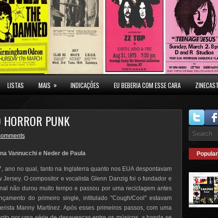
»
LISTAS
MAIS
INDICAÇÕES
EU BEBERIA COM ESSE CARA
ZINECAS
DO HORROR PUNK
comments
ana Vannucchi e Neder de Paula
Popular
, ano no qual, tanto na Inglaterra quanto nos EUA despontavam
 Jersey. O compositor e vocalista Glenn Danzig foi o fundador e
ginal não durou muito tempo e passou por uma reciclagem antes
nçamento do primeiro single, intitulado "Cough/Cool" estavam
aterista Manny Martínez. Após esses primeiros passos, com uma
uanto por uma série de desavenças entre os músicos, a banda se