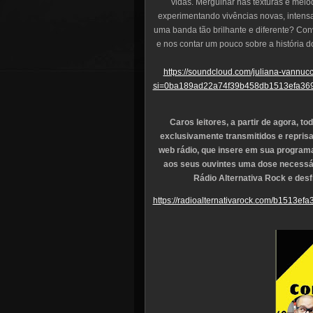
vidas. Mergulhar nas texturas e mel
experimentando vivências novas, inten
uma banda tão brilhante e diferente? Co
e nos contar um pouco sobre a história do
https://soundcloud.com/juliana-vannu
si=0ba189ad22a74f39b458db1513efa369
Caros leitores, a partir de agora, 
exclusivamente transmitidos e repris
web rádio, que insere em sua program
aos seus ouvintes uma dose necessária
Rádio Alternativa Rock e desf
https://radioalternativarock.com/b151