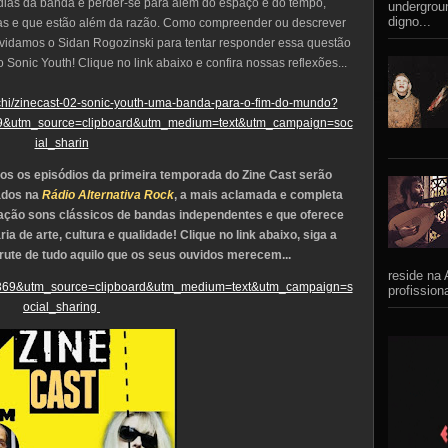
odias da banda é perder-se para além do espaço e do tempo,
undergrou
digno...
sas e que estão além da razão. Como compreender ou descrever
nvidamos o Sidan Rogozinski para tentar responder essa questão
 Sonic Youth! Clique no link abaixo e confira nossas reflexões...
cchi/zinecast-02-sonic-youth-uma-banda-para-o-fim-do-mundo?
&utm_source=clipboard&utm_medium=text&utm_campaign=soc
ial_sharin
todos os episódios da primeira temporada do Zine Cast serão
ados na
Rádio Alternativa Rock
, a mais aclamada e completa
ação sons clássicos de bandas independentes e que oferece
 de arte, cultura e qualidade! Clique no link abaixo, siga a
rute de tudo aquilo que os seus ouvidos merecem...
reside na 
3efa369&utm_source=clipboard&utm_medium=text&utm_campaign=s
profission
ocial_sharing