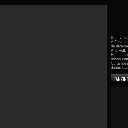
Bem-vindo
A Fanzine 
de divers
And Roll.
Esperamos
nosso con
Curta nos
dentro da
FANZINE